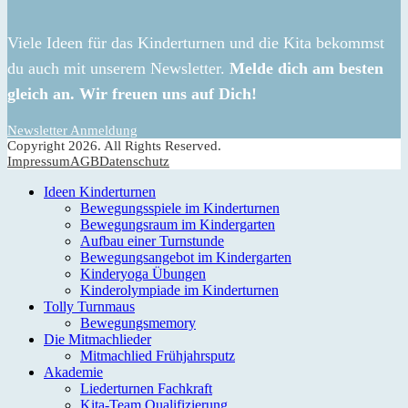
Viele Ideen für das Kinderturnen und die Kita bekommst
du auch mit unserem Newsletter.
Melde dich am besten
gleich an. Wir freuen uns auf Dich!
Newsletter Anmeldung
Copyright 2026. All Rights Reserved.
Impressum
AGB
Datenschutz
Ideen Kinderturnen
Bewegungsspiele im Kinderturnen
Bewegungsraum im Kindergarten
Aufbau einer Turnstunde
Bewegungsangebot im Kindergarten
Kinderyoga Übungen
Kinderolympiade im Kinderturnen
Tolly Turnmaus
Bewegungsmemory
Die Mitmachlieder
Mitmachlied Frühjahrsputz
Akademie
Liederturnen Fachkraft
Kita-Team Qualifizierung