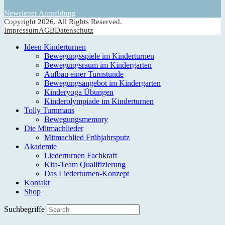
Newsletter Anmeldung
Copyright 2026. All Rights Reserved.
Impressum
AGB
Datenschutz
Ideen Kinderturnen
Bewegungsspiele im Kinderturnen
Bewegungsraum im Kindergarten
Aufbau einer Turnstunde
Bewegungsangebot im Kindergarten
Kinderyoga Übungen
Kinderolympiade im Kinderturnen
Tolly Turnmaus
Bewegungsmemory
Die Mitmachlieder
Mitmachlied Frühjahrsputz
Akademie
Liederturnen Fachkraft
Kita-Team Qualifizierung
Das Liederturnen-Konzept
Kontakt
Shop
Suchbegriffe