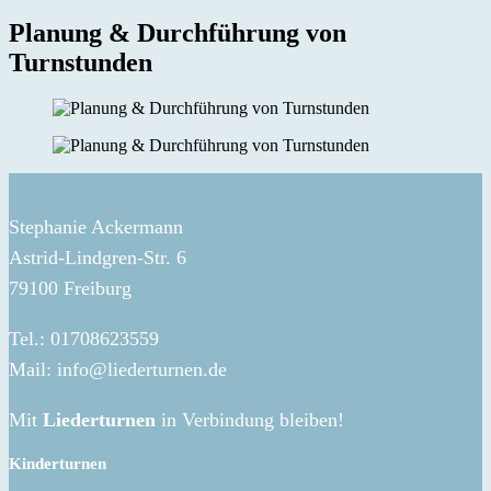
Planung & Durchführung von
Turnstunden
Stephanie Ackermann
Astrid-Lindgren-Str. 6
79100 Freiburg
Tel.: 01708623559
Mail: info@liederturnen.de
Mit
Liederturnen
in Verbindung bleiben!
Kinderturnen